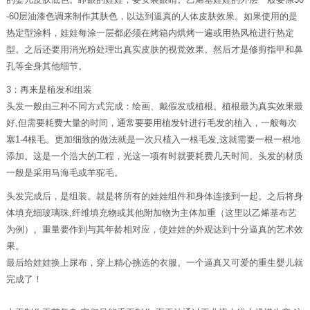
-60层油漆色调来制作其肤色，以达到逼真的人体皮肤效果。如果使用的是
热定型涂料，娃娃每涂一层都必须在烤箱内烘烤一遍或用热风枪进行热定
型。之后还要用消光粉处理出真实皮肤的视觉效果。然后才是修剪指甲和鼻
孔等全身其他细节。
3：再来是植发和组装
头发一般由三种不同方式完成：绘画、戴假发或植根。植根最为真实效果最
好,但需要耗费大量的时间，通常要要用植发针进行毛发的植入，一般每次
塞1-4根毛。更加细致的做法就是一次只植入一根毛发,这就需要一根一根地
添加。这是一个浩大的工程，光这一项有时就要耗费几天时间。头发的材质
一般是采用马海毛或羊驼毛。
头发完成后，是组装。就是将所有的娃娃组件和身体连接到一起。之后将身
体填充细玻璃珠,纤维填充物或其他附加物为主体加重（这里以乙烯基布艺
为例）。重量要作到与其年龄相对应，使娃娃的外观达到十分逼真的艺术效
果。
最后给娃娃换上尿布，穿上精心挑选的衣服。一个逼真又可爱的重生婴儿就
完成了！