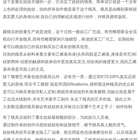
这个是重生娃娃关键的一步，它决定了娃娃的雏形。简单说它就是一个没有
上色和处理的娃娃，你的所有创作都是基于这个模具。模具是由雕刻家根据
真实婴儿的身体比例,按自己的理解或灵感进行创作，对模具拥有版权。
建模后的批量生产就是浇筑，这个过程一般由工厂完成。有些雕塑家会全流
程自行开发模具,而有些雕塑家则只做模型，将浇筑请工厂代工。后期绘制
者可以根据自己的喜好购买自己喜欢的模具造型。
目前的模具从材料来看主要有乙烯基布身(头和四肢是乙烯基,身体是布艺)和
硅胶两种.硅胶的触感和肢体动作更加真实灵活,但绘画的难度更大,因此乙烯
基布身是市面上的主流。
除了雕塑艺术家创造的模具以外，还有另一类：通过3D打印100%真实还原
婴儿的形体,而非手工雕塑.就是所谓的Realborns.很明显这种模具的优点就
是可以为购买者提供私人定制,根据具体娃娃的长相来建模,但缺点就是属于
工业流水线制作,并非艺术家手工制作,失去了模具的艺术价值。除此之外，
大多数流通的模具都会有娃娃姓名并标注出至哪个艺术之手.2：创作绘制
有了模具后就到了重生娃娃最精髓的部分，为娃娃注入灵魂。
通过制作者的创作功底给娃娃绘制皮肤细节，赋予模具真人般的灵气。
娃娃模具拆开后要去除工厂油漆。然后用蓝色洗涤液擦洗外层，以呈现逼真
的婴儿皮肤底色。睁眼的娃娃，要安装眼睛。乙烯基娃娃的外层一般要涂30